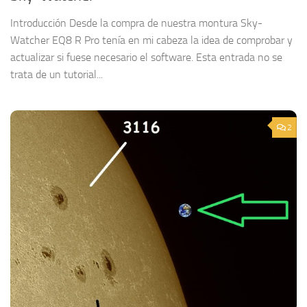
Introducción Desde la compra de nuestra montura Sky-
Watcher EQ8 R Pro tenía en mi cabeza la idea de comprobar y
actualizar si fuese necesario el software. Esta entrada no se
trata de un tutorial...
2