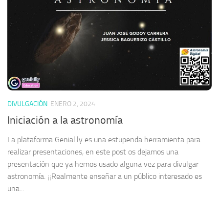
DIVULGACIÓN
ENERO 2, 2024
Iniciación a la astronomía
La plataforma Genial.ly es una estupenda herramienta para
realizar presentaciones, en este post os dejamos una
presentación que ya hemos usado alguna vez para divulgar
astronomía. ¡¡Realmente enseñar a un público interesado es
una...